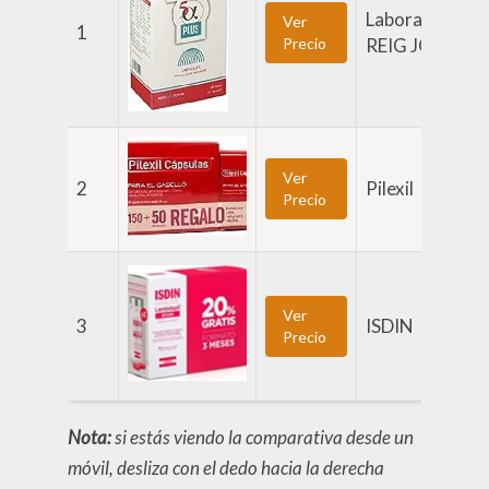
Laboratorios
Ver
1
Precio
REIG JOFRE
Ver
2
Pilexil
Precio
Ver
3
ISDIN
Precio
Nota:
si estás viendo la comparativa desde un
móvil, desliza con el dedo hacia la derecha