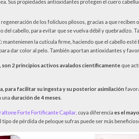
rea. Sus propiedades antioxidantes protegen el cuero cabellu
a regeneración de los folícluos pilosos, gracias a que reciben
 del cabello, para evitar
que se vuelva débil y quebradizo. T
E:
mantenienen la cutícula firme, haciendo que el cabello esté 
para dar color al pelo. También aportan antioxidantes y favor
 son 2 principios activos avalados científicamente
que actú
, para facilitar su ingesta y su posterior asimilación
favora
a una
duración de 4 meses
.
Iraltone Forte Fortificante Capilar,
cuya diferencia
es el may
 tipo de pérdida de peloque sufras puede ser más beneficios