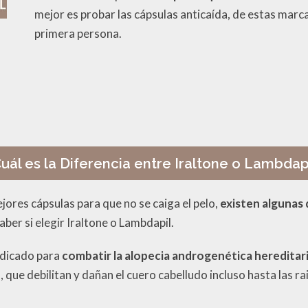
mejor es probar las cápsulas anticaída, de estas marc
primera persona.
uál es la Diferencia entre Iraltone o Lambdap
jores cápsulas para que no se caiga el pelo,
existen algunas 
aber si elegir Iraltone o Lambdapil.
ndicado para
combatir la alopecia androgenética hereditari
 que debilitan y dañan el cuero cabelludo incluso hasta las rai