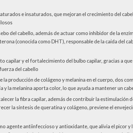
saturados e insaturados, que mejoran el crecimiento del cabe
pilosos
e sebo del cabello, además de actuar como inhibidor de la enz
terona (conocida como DHT), responsable de la caída del cabe
 capilar y el fortalecimiento del bulbo capilar, gracias a que a
 fuerza del cabello
de la producción de colágeno y melanina en el cuerpo, dos com
ia y la melanina aporta color, lo que ayuda a mantener un cab
rtalecer la fibra capilar, además de contribuir la estimulación 
recer la síntesis de queratina y colágeno, previene el enveje
mo agente antiinfeccioso y antioxidante, que alivia el picor y