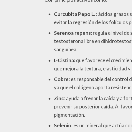
Curcubita Pepo L.
: ácidos grasos 
evitar la regresión de los folículos 
Serenoa repens
: regula el nivel d
testosterona libre en dihidrotestos
sanguínea.
L-Cistina:
que favorece el crecimiento
que mejora la textura, elasticidad y
Cobre
: es responsable del control 
ya que el colágeno aporta resistenc
Zinc
: ayuda a frenar la caída y a fo
prevenir su posterior caída. Al favo
pigmentación.
Selenio
: es un mineral que actúa co