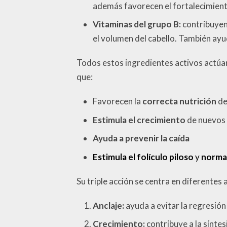
además favorecen el fortalecimiento
Vitaminas del grupo B:
contribuyen 
el volumen del cabello. También ayud
Todos estos ingredientes activos actúan 
que:
Favorecen la
correcta nutrición
de
Estimula el crecimiento
de nuevos 
Ayuda a prevenir la caída
Estimula el folículo piloso
y
norma
Su triple acción se centra en diferente
Anclaje:
ayuda a evitar la regresión
Crecimiento:
contribuye a la sínte