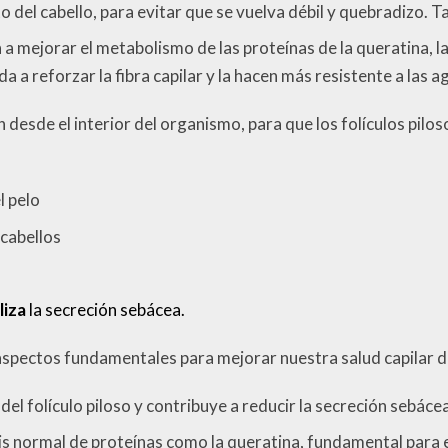
 del cabello, para evitar
que se vuelva débil y quebradizo. T
a mejorar el metabolismo de las proteínas de la queratina, las
a a reforzar la fibra capilar y la hacen más resistente a las a
desde el interior del organismo, para que los folículos pilos
l pelo
cabellos
liza
la secreción sebácea.
s aspectos fundamentales para mejorar nuestra salud capilar d
 del folículo piloso y contribuye a reducir la secreción sebáce
sis normal de proteínas como la queratina, fundamental para e