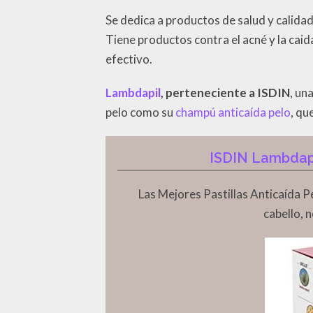
Se dedica a productos de salud y calida
Tiene productos contra el acné y la caid
efectivo.
Lambdapil
, perteneciente a ISDIN
, un
pelo como su
champú anticaída pelo
, qu
ISDIN Lambdapi
Las Mejores Pastillas Anticaída P
cabello,