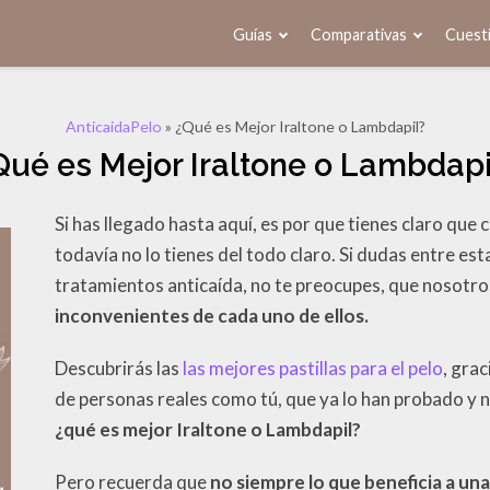
Guías
Comparativas
Cuesti
AnticaidaPelo
»
¿Qué es Mejor Iraltone o Lambdapil?
Qué es Mejor Iraltone o Lambdapi
Si has llegado hasta aquí, es por que tienes claro que 
todavía no lo tienes del todo claro. Si dudas entre e
tratamientos anticaída, no te preocupes, que nosotr
inconvenientes de cada uno de ellos.
Descubrirás las
las mejores pastillas para el pelo
, gra
de personas reales como tú, que ya lo han probado y 
¿qué es mejor Iraltone o Lambdapil?
Pero recuerda que
no siempre lo que beneficia a una