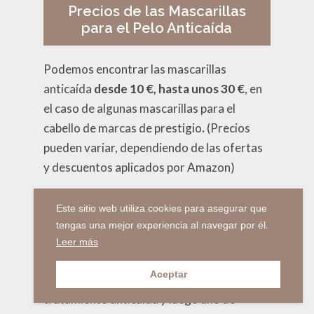
Precios de las Mascarillas
para el Pelo Anticaída
Podemos encontrar las mascarillas
anticaída
desde 10 €, hasta unos 30 €
, en
el caso de algunas mascarillas para el
cabello de marcas de prestigio
.
(Precios
pueden variar, dependiendo de las ofertas
y descuentos aplicados por Amazon)
Puedes encontrar
ofertas especiales si
Este sitio web utiliza cookies para asegurar que
compras packs
de 2 o más mascarillas
tengas una mejor experiencia al navegar por él.
anticaída. Lo que
te hará gastar algo más
Leer más
de dinero
, pero te proporcionará la
Aceptar
cantidad suficiente para inicar el
tratamiento anticaída y luego uno de