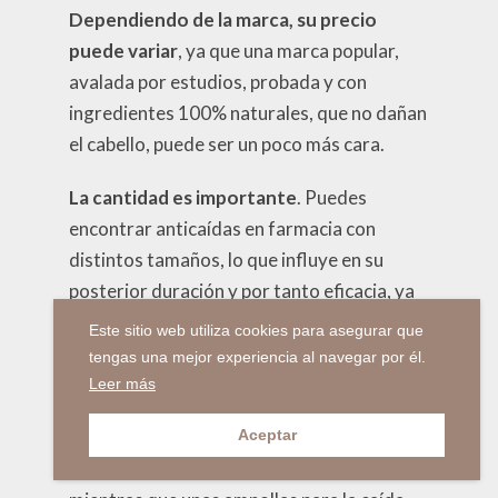
Dependiendo de la marca, su precio
puede variar
, ya que una marca popular,
avalada por estudios, probada y con
ingredientes 100% naturales, que no dañan
el cabello, puede ser un poco más cara.
La cantidad es importante
. Puedes
encontrar anticaídas en farmacia con
distintos tamaños, lo que influye en su
posterior duración y por tanto eficacia, ya
que necesitas un tiempo de aplicación para
Este sitio web utiliza cookies para asegurar que
ver resultados favorables.
tengas una mejor experiencia al navegar por él.
Leer más
Los
formatos dependen del tipo de
tratamiento,
ya que un champú es un
Aceptar
producto anticaída de mantenimiento,